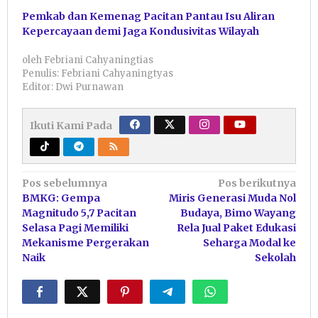
Pemkab dan Kemenag Pacitan Pantau Isu Aliran
Kepercayaan demi Jaga Kondusivitas Wilayah
oleh
Febriani Cahyaningtias
Penulis: Febriani Cahyaningtyas
Editor: Dwi Purnawan
Ikuti Kami Pada
Navigasi
Pos sebelumnya
Pos berikutnya
BMKG: Gempa
Miris Generasi Muda Nol
pos
Magnitudo 5,7 Pacitan
Budaya, Bimo Wayang
Selasa Pagi Memiliki
Rela Jual Paket Edukasi
Mekanisme Pergerakan
Seharga Modal ke
Naik
Sekolah