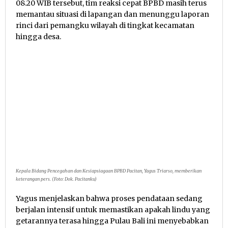
08.20 WIB tersebut, tim reaksi cepat BPBD masih terus
memantau situasi di lapangan dan menunggu laporan
rinci dari pemangku wilayah di tingkat kecamatan
hingga desa.
Kepala Bidang Pencegahan dan Kesiapsiagaan BPBD Pacitan, Yagus Triarso, memberikan
keterangan pers. (Foto: Dok. Pacitanku)
Yagus menjelaskan bahwa proses pendataan sedang
berjalan intensif untuk memastikan apakah lindu yang
getarannya terasa hingga Pulau Bali ini menyebabkan