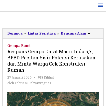
Lewati
ke
konten
Respons
Beranda
»
Lintas Peristiwa
»
Bencana Alam
»
Gempa
Darat
Gempa Bumi
Magnitu
Respons Gempa Darat Magnitudo 5,7,
5,7,
BPBD Pacitan Sisir Potensi Kerusakan
BPBD
dan Minta Warga Cek Konstruksi
Pacitan
Sisir
Rumah
Potensi
oleh
27 Januari 2026
-
918 Dilihat
Kerusak
Febriani
dan
oleh
Febriani Cahyaningtias
Cahyaningtias
Minta
Warga
Cek
Konstruk