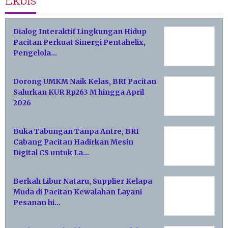
Ekbis
Dialog Interaktif Lingkungan Hidup
Pacitan Perkuat Sinergi Pentahelix,
Pengelola…
Dorong UMKM Naik Kelas, BRI Pacitan
Salurkan KUR Rp263 M hingga April
2026
Buka Tabungan Tanpa Antre, BRI
Cabang Pacitan Hadirkan Mesin
Digital CS untuk La…
Berkah Libur Nataru, Supplier Kelapa
Muda di Pacitan Kewalahan Layani
Pesanan hi…