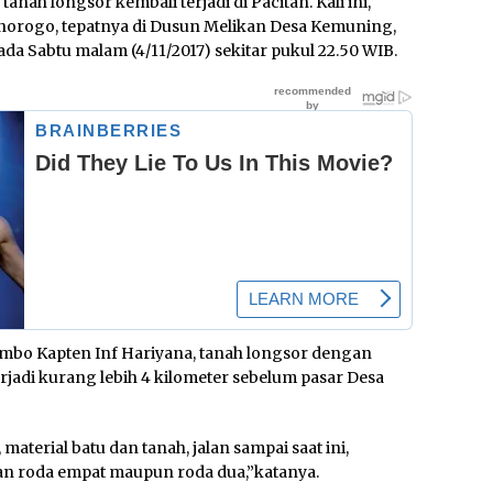
anah longsor kembali terjadi di Pacitan. Kali ini,
Ponorogo, tepatnya di Dusun Melikan Desa Kemuning,
da Sabtu malam (4/11/2017) sekitar pukul 22.50 WIB.
mbo Kapten Inf Hariyana, tanah longsor dengan
erjadi kurang lebih 4 kilometer sebelum pasar Desa
aterial batu dan tanah, jalan sampai saat ini,
aan roda empat maupun roda dua,”katanya.