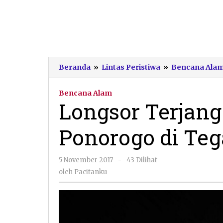
Beranda
»
Lintas Peristiwa
»
Bencana Ala
Bencana Alam
Longsor Terjang
Ponorogo di Te
oleh
5 November 2017
-
43 Dilihat
Pacitanku
oleh
Pacitanku