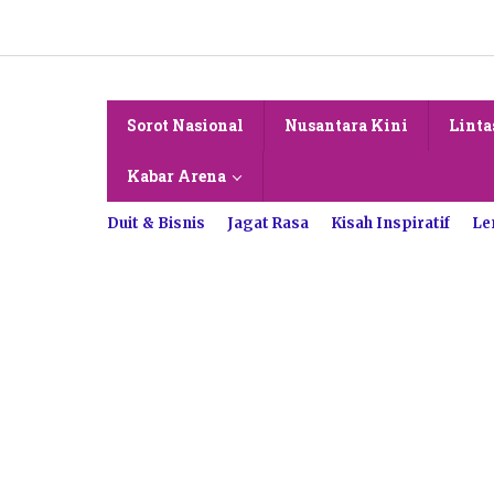
Lewati
ke
konten
Sorot Nasional
Nusantara Kini
Linta
Kabar Arena
Duit & Bisnis
Jagat Rasa
Kisah Inspiratif
Le