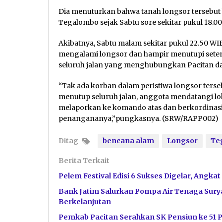
Dia menuturkan bahwa tanah longsor tersebut
Tegalombo sejak Sabtu sore sekitar pukul 18.00
Akibatnya, Sabtu malam sekitar pukul 22.50 WIB,
mengalami longsor dan hampir menutupi seten
seluruh jalan yang menghubungkan Pacitan d
“Tak ada korban dalam peristiwa longsor ters
menutup seluruh jalan, anggota mendatangi l
melaporkan ke komando atas dan berkordinasi d
penangananya,”pungkasnya. (SRW/RAPP002)
Ditag
bencana alam
Longsor
Te
Berita Terkait
Pelem Festival Edisi 6 Sukses Digelar, Angka
Bank Jatim Salurkan Pompa Air Tenaga Surya
Berkelanjutan
Pemkab Pacitan Serahkan SK Pensiun ke 51 