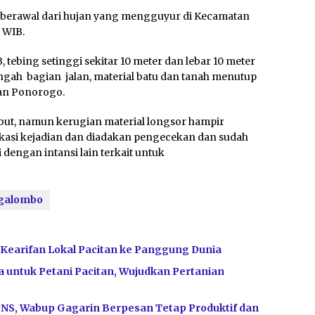
 berawal dari hujan yang mengguyur di Kecamatan
 WIB.
 tebing setinggi sekitar 10 meter dan lebar 10 meter
gah bagian jalan, material batu dan tanah menutup
an Ponorogo.
ebut, namun kerugian material longsor hampir
okasi kejadian dan diadakan pengecekan dan sudah
engan intansi lain terkait untuk
galombo
t Kearifan Lokal Pacitan ke Panggung Dunia
 untuk Petani Pacitan, Wujudkan Pertanian
PNS, Wabup Gagarin Berpesan Tetap Produktif dan