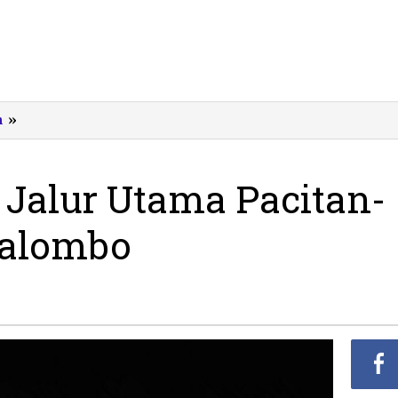
Longsor
m
»
Terjang
Jalur
Utama
 Jalur Utama Pacitan-
Pacitan-
Ponorogo
galombo
di
Tegalombo