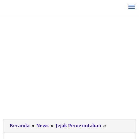
Lewati
ke
konten
Tilik
Beranda
»
News
»
Jejak Pemerintahan
»
Warga
di