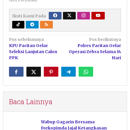
oleh
Pacitanku
Ikuti Kami Pada
Navigasi
Pos sebelumnya
Pos berikutnya
KPU Pacitan Gelar
Polres Pacitan Gelar
pos
Seleksi Lanjutan Calon
Operasi Zebra Selama 14
PPK
Hari
Baca Lainnya
Wabup Gagarin Bersama
Forkopimda Jajal Ketangkasan