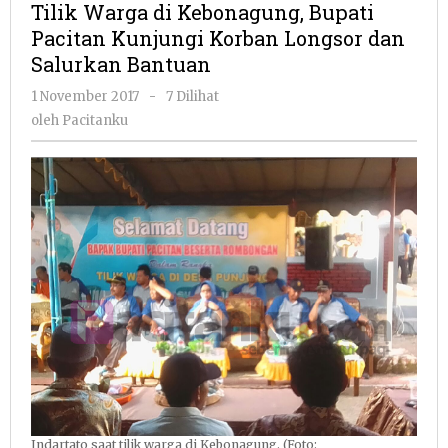
Tilik Warga di Kebonagung, Bupati
Kebonagung,
Pacitan Kunjungi Korban Longsor dan
Bupati
Salurkan Bantuan
Pacitan
Kunjungi
oleh
1 November 2017
-
7 Dilihat
Korban
Pacitanku
oleh
Pacitanku
Longsor
dan
Salurkan
Bantuan
Indartato saat tilik warga di Kebonagung. (Foto: