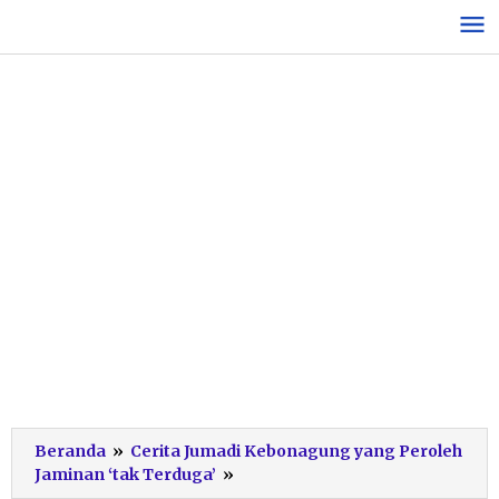
Lewati
ke
konten
Beranda
»
Cerita Jumadi Kebonagung yang Peroleh
BPJS
Jaminan ‘tak Terduga’
»
Ketenagakerjaan