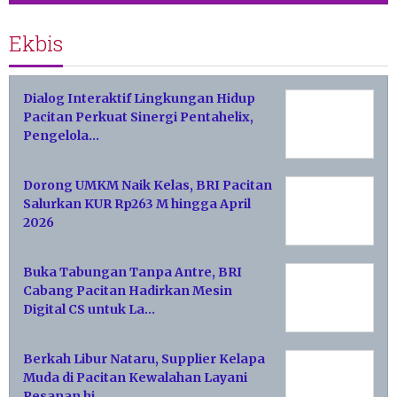
Ekbis
Dialog Interaktif Lingkungan Hidup
Pacitan Perkuat Sinergi Pentahelix,
Pengelola…
Dorong UMKM Naik Kelas, BRI Pacitan
Salurkan KUR Rp263 M hingga April
2026
Buka Tabungan Tanpa Antre, BRI
Cabang Pacitan Hadirkan Mesin
Digital CS untuk La…
Berkah Libur Nataru, Supplier Kelapa
Muda di Pacitan Kewalahan Layani
Pesanan hi…