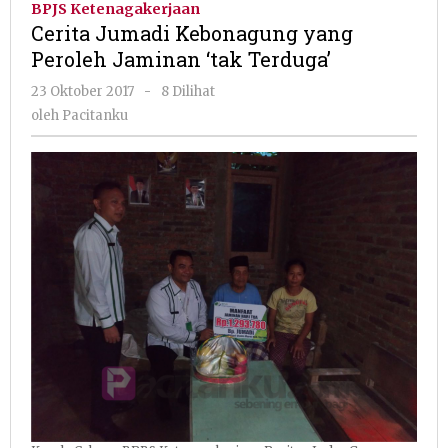
BPJS Ketenagakerjaan
yang
Cerita Jumadi Kebonagung yang
Peroleh
Peroleh Jaminan ‘tak Terduga’
Jaminan
‘tak
oleh
23 Oktober 2017
-
8 Dilihat
Terduga’
Pacitanku
oleh
Pacitanku