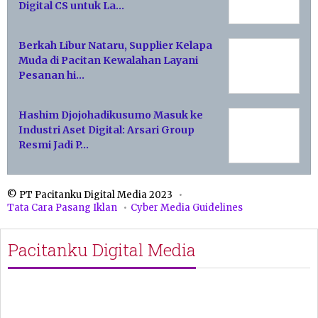
Digital CS untuk La…
Berkah Libur Nataru, Supplier Kelapa
Muda di Pacitan Kewalahan Layani
Pesanan hi…
Hashim Djojohadikusumo Masuk ke
Industri Aset Digital: Arsari Group
Resmi Jadi P…
© PT Pacitanku Digital Media 2023
Tata Cara Pasang Iklan
Cyber Media Guidelines
Pacitanku Digital Media