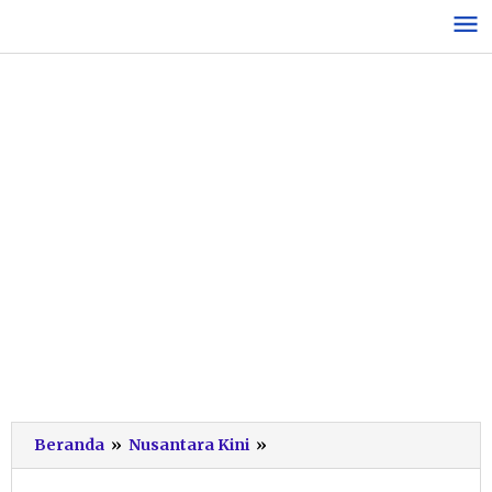
Lewati
ke
konten
Pemerintah
Beranda
»
Nusantara Kini
»
Tetapkan
Hari