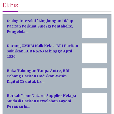
Ekbis
Dialog Interaktif Lingkungan Hidup
Pacitan Perkuat Sinergi Pentahelix,
Pengelola…
Dorong UMKM Naik Kelas, BRI Pacitan
Salurkan KUR Rp263 M hingga April
2026
Buka Tabungan Tanpa Antre, BRI
Cabang Pacitan Hadirkan Mesin
Digital CS untuk La…
Berkah Libur Nataru, Supplier Kelapa
Muda di Pacitan Kewalahan Layani
Pesanan hi…