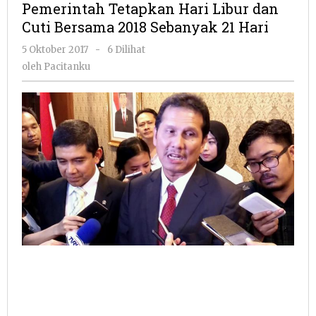
Pemerintah Tetapkan Hari Libur dan
Libur
Cuti Bersama 2018 Sebanyak 21 Hari
dan
Cuti
oleh
5 Oktober 2017
-
6 Dilihat
Bersama
Pacitanku
oleh
Pacitanku
2018
Sebanyak
21
Hari