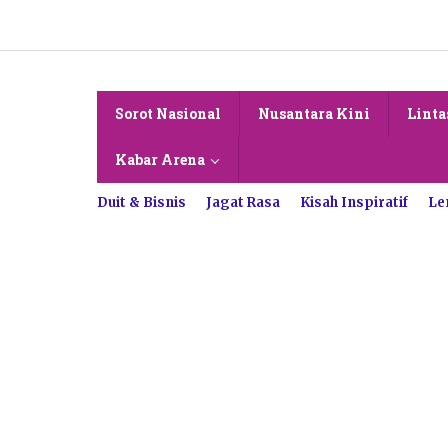
Lewati
ke
konten
Sorot Nasional
Nusantara Kini
Linta
Kabar Arena
Duit & Bisnis
Jagat Rasa
Kisah Inspiratif
Le