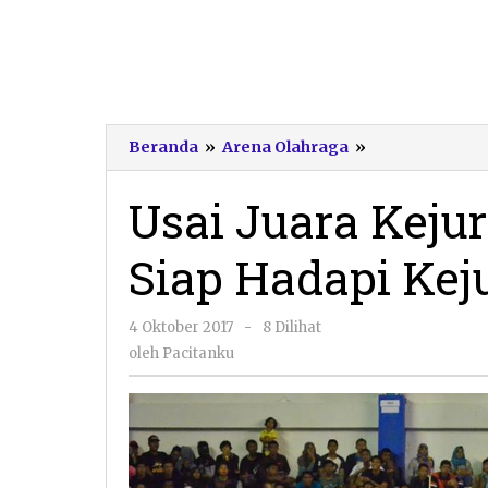
Usai
Beranda
»
Arena Olahraga
»
Juara
Kejurprov,
Usai Juara Kejur
Tim
Voli
Siap Hadapi Kej
Pacitan
Siap
Hadapi
oleh
4 Oktober 2017
-
8 Dilihat
Kejurnas
Pacitanku
oleh
Pacitanku