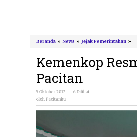
K
Beranda
»
News
»
Jejak Pemerintahan
»
R
K
Kemenkop Resm
Di
Pa
Pacitan
oleh
5 Oktober 2017
-
6 Dilihat
Pacitanku
oleh
Pacitanku