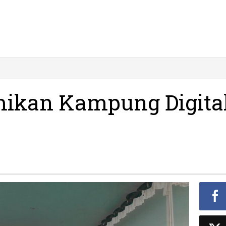
emenkop
esmikan
ampung
ikan Kampung Digita
gital
citan