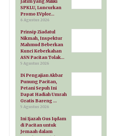
Jatim yang Miliki
SPKLU, Luncurkan
Promo EVplor…
6 Agustus 2026
Prinsip Ziadatul
Nikmah, Inspektur
Mahmud Beberkan
Kunci Keberkahan
ASN Pacitan Tolak…
5 Agustus 2026
Di Pengajian Akbar
Punung Pacitan,
Petani Sepuh Ini
Dapat Hadiah Umrah
Gratis Bareng …
5 Agustus 2026
Ini Ijazah Gus Iqdam
di Pacitan untuk
Jemaah dalam