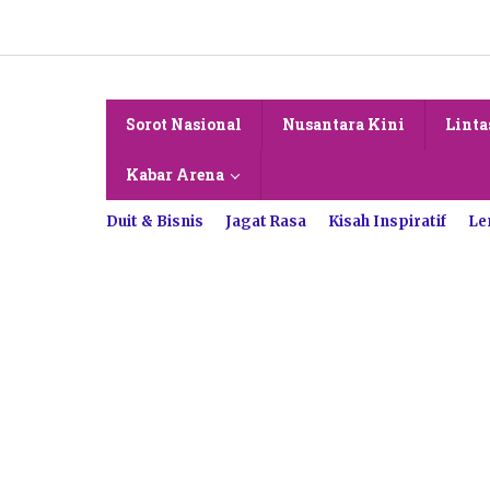
Lewati
ke
konten
Sorot Nasional
Nusantara Kini
Linta
Kabar Arena
Duit & Bisnis
Jagat Rasa
Kisah Inspiratif
Le