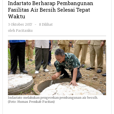
Indartato Berharap Pembangunan
Fasilitas
Fasilitas Air Bersih Selesai Tepat
Air
Waktu
Bersih
Selesai
oleh
3 Oktober 2017
-
8 Dilihat
Tepat
Pacitanku
oleh
Pacitanku
Waktu
Indartato melakukan pengecekan pembangunan air bersih.
(Foto: Humas Pemkab Pacitan)