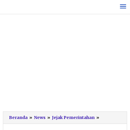
Lewati
ke
konten
Indartato
Beranda
»
News
»
Jejak Pemerintahan
»
Berharap
Pembanguna