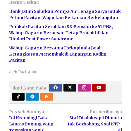
Berita Terkait
Bank Jatim Salurkan Pompa Air Tenaga Surya untuk
Petani Pacitan, Wujudkan Pertanian Berkelanjutan
Pemkab Pacitan Serahkan SK Pensiun ke 51 PNS,
Wabup Gagarin Berpesan Tetap Produktif dan
Hindari Post Power Syndrome
Wabup Gagarin Bersama Forkopimda Jajal
Ketangkasan Menembak di Lapangan Kodim
Pacitan
oleh
Pacitanku
Ikuti Kami Pada
Navigasi
Pos sebelumnya
Pos berikutnya
Ini Kronologi Laka
Staf Disdukcapil Diminta
pos
Lantas Punung yang
tak Berbohong Soal KTP-
Tewaskan Sopir
el