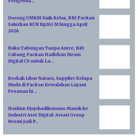
Pengelola…
Dorong UMKM Naik Kelas, BRI Pacitan
Salurkan KUR Rp263 M hingga April
2026
Buka Tabungan Tanpa Antre, BRI
Cabang Pacitan Hadirkan Mesin
Digital CS untuk La…
Berkah Libur Nataru, Supplier Kelapa
Muda di Pacitan Kewalahan Layani
Pesanan hi…
Hashim Djojohadikusumo Masuk ke
Industri Aset Digital: Arsari Group
Resmi Jadi P…