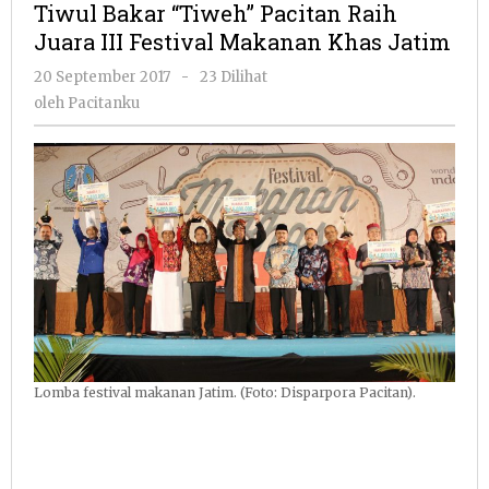
Tiwul Bakar “Tiweh” Pacitan Raih
Pacitan
Juara III Festival Makanan Khas Jatim
Raih
Juara
oleh
20 September 2017
-
23 Dilihat
III
Pacitanku
oleh
Pacitanku
Festival
Makanan
Khas
Jatim
Lomba festival makanan Jatim. (Foto: Disparpora Pacitan).