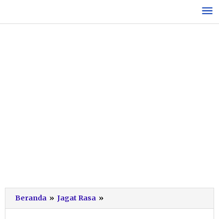
Lewati
ke
konten
Tiwul
Beranda
»
Jagat Rasa
»
Bakar
“Tiweh”