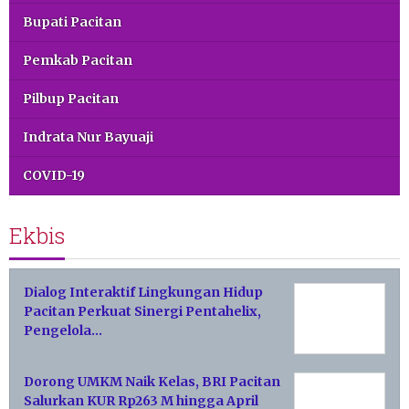
Bupati Pacitan
Pemkab Pacitan
Pilbup Pacitan
Indrata Nur Bayuaji
COVID-19
Ekbis
Dialog Interaktif Lingkungan Hidup
Pacitan Perkuat Sinergi Pentahelix,
Pengelola…
Dorong UMKM Naik Kelas, BRI Pacitan
Salurkan KUR Rp263 M hingga April