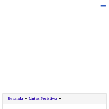
Lewati
ke
konten
Ini
Beranda
»
Lintas Peristiwa
»
Kronologi
Laka