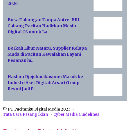
2026
Buka Tabungan Tanpa Antre, BRI
Cabang Pacitan Hadirkan Mesin
Digital CS untuk La…
Berkah Libur Nataru, Supplier Kelapa
Muda di Pacitan Kewalahan Layani
Pesanan hi…
Hashim Djojohadikusumo Masuk ke
Industri Aset Digital: Arsari Group
Resmi Jadi P…
© PT Pacitanku Digital Media 2023
Tata Cara Pasang Iklan
Cyber Media Guidelines