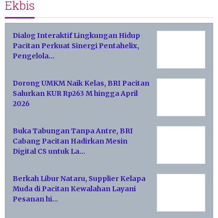
Ekbis
Dialog Interaktif Lingkungan Hidup
Pacitan Perkuat Sinergi Pentahelix,
Pengelola…
Dorong UMKM Naik Kelas, BRI Pacitan
Salurkan KUR Rp263 M hingga April
2026
Buka Tabungan Tanpa Antre, BRI
Cabang Pacitan Hadirkan Mesin
Digital CS untuk La…
Berkah Libur Nataru, Supplier Kelapa
Muda di Pacitan Kewalahan Layani
Pesanan hi…