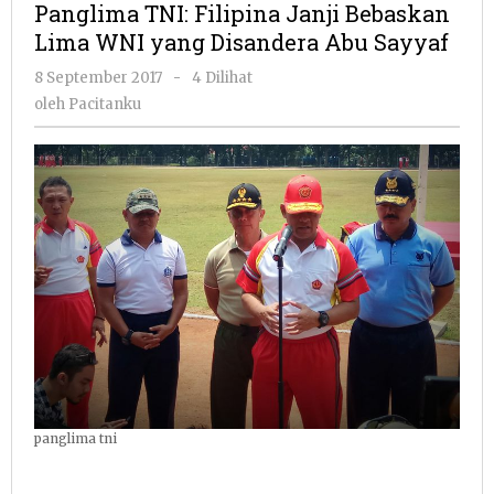
Panglima TNI: Filipina Janji Bebaskan
Janji
Lima WNI yang Disandera Abu Sayyaf
Bebaskan
Lima
oleh
8 September 2017
-
4 Dilihat
WNI
Pacitanku
oleh
Pacitanku
yang
Disandera
Abu
Sayyaf
panglima tni