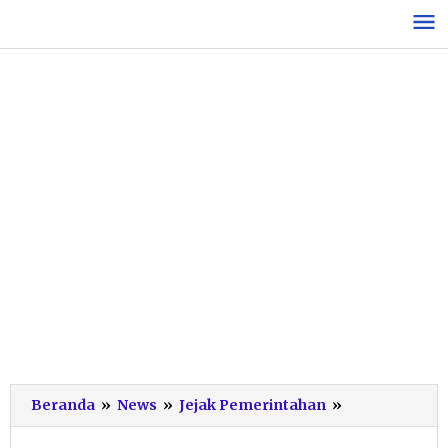
Lewati
ke
konten
Pilkades
Beranda
»
News
»
Jejak Pemerintahan
»
Serentak
Pacitan: