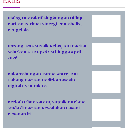
Ekbis
Dialog Interaktif Lingkungan Hidup
Pacitan Perkuat Sinergi Pentahelix,
Pengelola…
Dorong UMKM Naik Kelas, BRI Pacitan
Salurkan KUR Rp263 M hingga April
2026
Buka Tabungan Tanpa Antre, BRI
Cabang Pacitan Hadirkan Mesin
Digital CS untuk La…
Berkah Libur Nataru, Supplier Kelapa
Muda di Pacitan Kewalahan Layani
Pesanan hi…