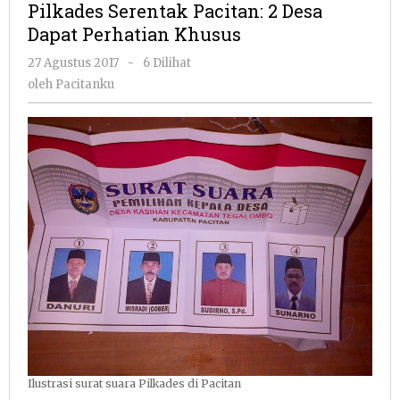
Pilkades Serentak Pacitan: 2 Desa
2
Dapat Perhatian Khusus
Desa
Dapat
oleh
27 Agustus 2017
-
6 Dilihat
Perhatian
Pacitanku
oleh
Pacitanku
Khusus
Ilustrasi surat suara Pilkades di Pacitan