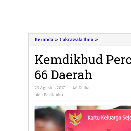
Kemdikbud
Beranda
»
Cakrawala Ilmu
»
Percepat
Pencairan
Kemdikbud Perce
PIP
di
66 Daerah
66
Daerah
oleh
23 Agustus 2017
-
46 Dilihat
Pacitanku
oleh
Pacitanku