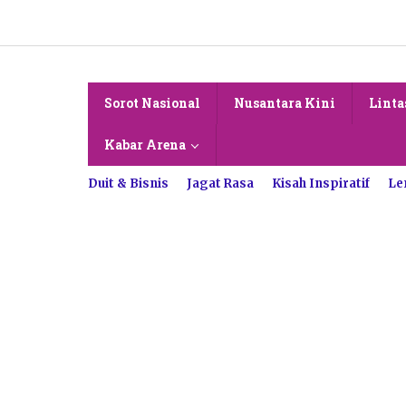
Lewati
ke
konten
Sorot Nasional
Nusantara Kini
Linta
Kabar Arena
Duit & Bisnis
Jagat Rasa
Kisah Inspiratif
Le