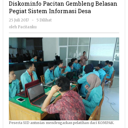
Diskominfo Pacitan Gembleng Belasan
Belasan
Pegiat Sistem Informasi Desa
Pegiat
Sistem
oleh
25 Juli 2017
-
5 Dilihat
Informasi
Pacitanku
oleh
Pacitanku
Desa
Peserta SID antusias mendengarkan pelatihan dari KOMPAK.