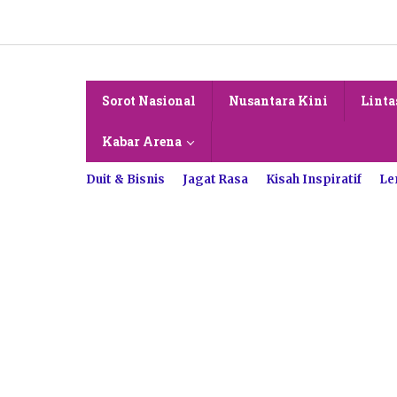
Lewati
ke
konten
Sorot Nasional
Nusantara Kini
Linta
Kabar Arena
Duit & Bisnis
Jagat Rasa
Kisah Inspiratif
Le