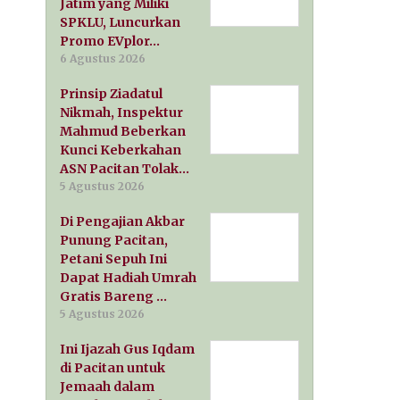
Jatim yang Miliki
SPKLU, Luncurkan
Promo EVplor…
6 Agustus 2026
Prinsip Ziadatul
Nikmah, Inspektur
Mahmud Beberkan
Kunci Keberkahan
ASN Pacitan Tolak…
5 Agustus 2026
Di Pengajian Akbar
Punung Pacitan,
Petani Sepuh Ini
Dapat Hadiah Umrah
Gratis Bareng …
5 Agustus 2026
Ini Ijazah Gus Iqdam
di Pacitan untuk
Jemaah dalam