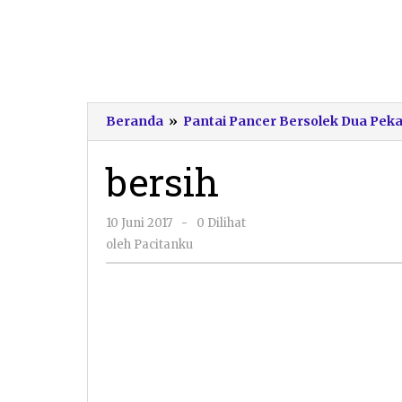
Beranda
»
Pantai Pancer Bersolek Dua Pek
bersih
oleh
10 Juni 2017
-
0 Dilihat
Pacitanku
oleh
Pacitanku