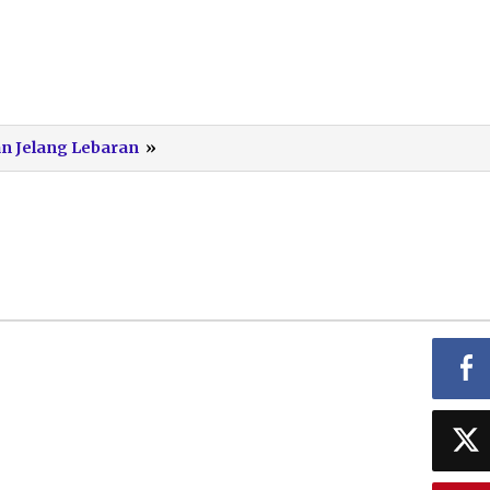
bersih
an Jelang Lebaran
»