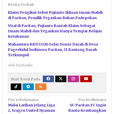
Berita Terkait
Klaim Pengikut Sebut Pujianto Ikhsan Imam Mahdi
di Pacitan, Pemilik Tegaskan Bukan Padepokan
Viral di Pacitan, Pujianto Bantah Klaim Sebagai
Imam Mahdi dan Tegaskan Hanya Tempat Belajar
Ketuhanan
Mahasiswa KKN UGM Gelar Donor Darah di Desa
Pagerkidul Sudimoro Pacitan, 11 Kantong Darah
Terkumpul
oleh
Pacitanku
Ikuti Kami Pada
Navigasi
Pos sebelumnya
Pos berikutnya
Mulai Latihan Jelang Liga
SU Pacitan FC Ingin
pos
2, Sragen United Nyaman
Bantu Kembangkan