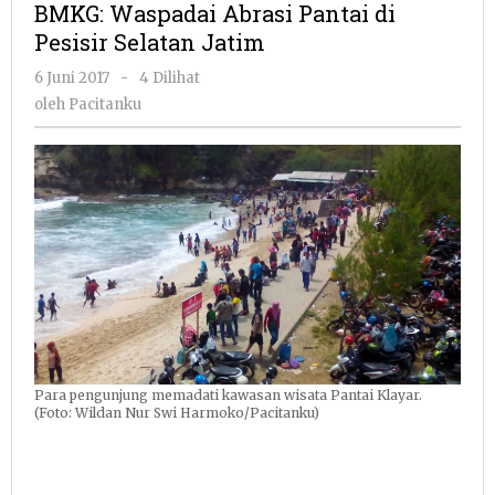
BMKG: Waspadai Abrasi Pantai di
Pantai
Pesisir Selatan Jatim
di
Pesisir
oleh
6 Juni 2017
-
4 Dilihat
Selatan
Pacitanku
oleh
Pacitanku
Jatim
Para pengunjung memadati kawasan wisata Pantai Klayar.
(Foto: Wildan Nur Swi Harmoko/Pacitanku)