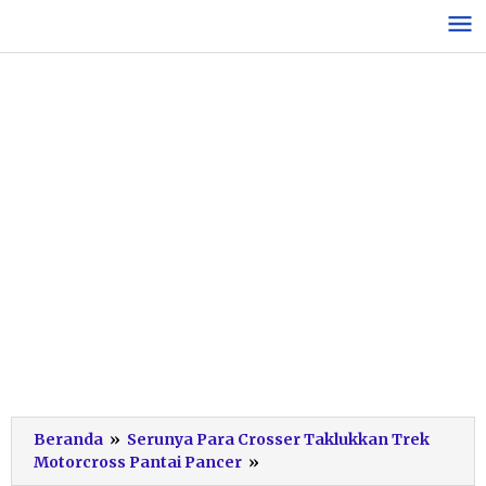
Lewati
ke
konten
Beranda
»
Serunya Para Crosser Taklukkan Trek
reli
Motorcross Pantai Pancer
»