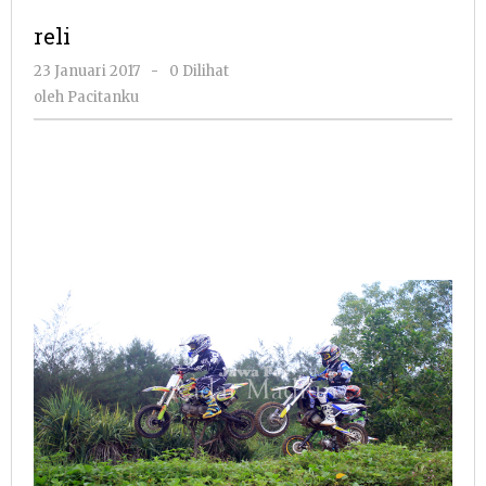
reli
oleh
23 Januari 2017
-
0 Dilihat
Pacitanku
oleh
Pacitanku