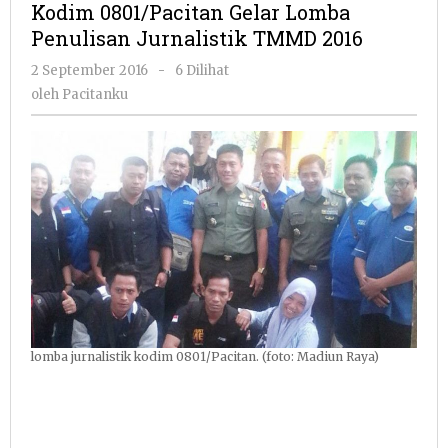
Kodim 0801/Pacitan Gelar Lomba
Lomba
Penulisan Jurnalistik TMMD 2016
Penulisan
Jurnalistik
oleh
2 September 2016
-
6 Dilihat
TMMD
Pacitanku
oleh
Pacitanku
2016
lomba jurnalistik kodim 0801/Pacitan. (foto: Madiun Raya)