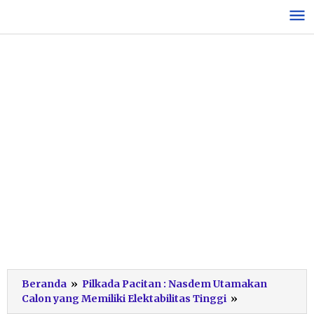
Lewati
ke
konten
Beranda
»
Pilkada Pacitan : Nasdem Utamakan
eko
Calon yang Memiliki Elektabilitas Tinggi
»
hadi