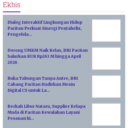
Ekbis
Dialog Interaktif Lingkungan Hidup
Pacitan Perkuat Sinergi Pentahelix,
Pengelola…
Dorong UMKM Naik Kelas, BRI Pacitan
Salurkan KUR Rp263 M hingga April
2026
Buka Tabungan Tanpa Antre, BRI
Cabang Pacitan Hadirkan Mesin
Digital CS untuk La…
Berkah Libur Nataru, Supplier Kelapa
Muda di Pacitan Kewalahan Layani
Pesanan hi…