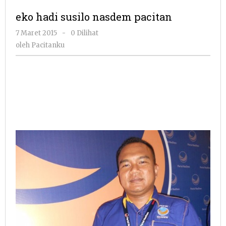
susilo
eko hadi susilo nasdem pacitan
nasdem
pacitan
oleh
7 Maret 2015
-
0 Dilihat
Pacitanku
oleh
Pacitanku