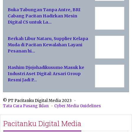
Buka Tabungan Tanpa Antre, BRI
Cabang Pacitan Hadirkan Mesin
Digital CS untuk La…
Berkah Libur Nataru, Supplier Kelapa
Muda di Pacitan Kewalahan Layani
Pesanan hi…
Hashim Djojohadikusumo Masuk ke
Industri Aset Digital: Arsari Group
Resmi Jadi P…
© PT Pacitanku Digital Media 2023
Tata Cara Pasang Iklan
Cyber Media Guidelines
Pacitanku Digital Media