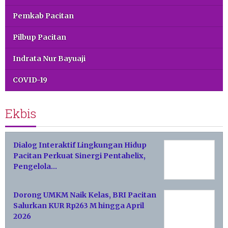
Pemkab Pacitan
Pilbup Pacitan
Indrata Nur Bayuaji
COVID-19
Ekbis
Dialog Interaktif Lingkungan Hidup
Pacitan Perkuat Sinergi Pentahelix,
Pengelola…
Dorong UMKM Naik Kelas, BRI Pacitan
Salurkan KUR Rp263 M hingga April
2026