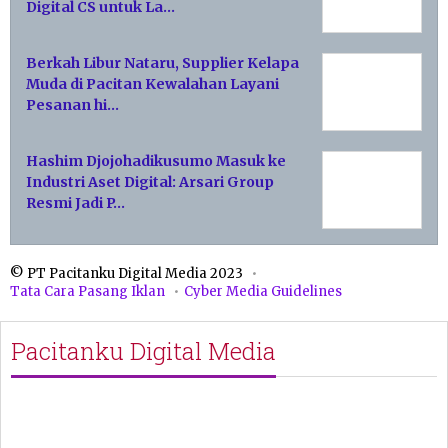
Digital CS untuk La…
Berkah Libur Nataru, Supplier Kelapa
Muda di Pacitan Kewalahan Layani
Pesanan hi…
Hashim Djojohadikusumo Masuk ke
Industri Aset Digital: Arsari Group
Resmi Jadi P…
© PT Pacitanku Digital Media 2023
Tata Cara Pasang Iklan
Cyber Media Guidelines
Pacitanku Digital Media