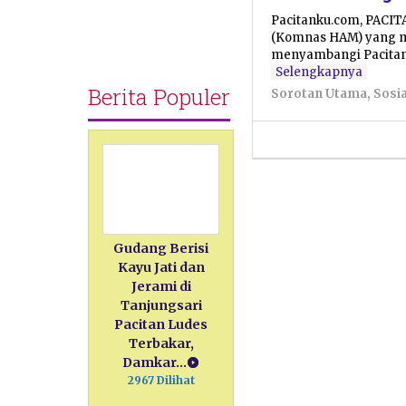
Pacitanku.com, PACIT
(Komnas HAM) yang m
menyambangi Pacitan,
Selengkapnya
Berita Populer
Sorotan Utama
,
Sosi
Gudang Berisi
Kayu Jati dan
Jerami di
Tanjungsari
Pacitan Ludes
Terbakar,
Damkar…
2967 Dilihat