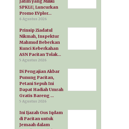
Jatim yang Miliki
SPKLU, Luncurkan
Promo EVplor…
6 Agustus 2026
Prinsip Ziadatul
Nikmah, Inspektur
Mahmud Beberkan
Kunci Keberkahan
ASN Pacitan Tolak…
5 Agustus 2026
Di Pengajian Akbar
Punung Pacitan,
Petani Sepuh Ini
Dapat Hadiah Umrah
Gratis Bareng …
5 Agustus 2026
Ini Ijazah Gus Iqdam
di Pacitan untuk
Jemaah dalam