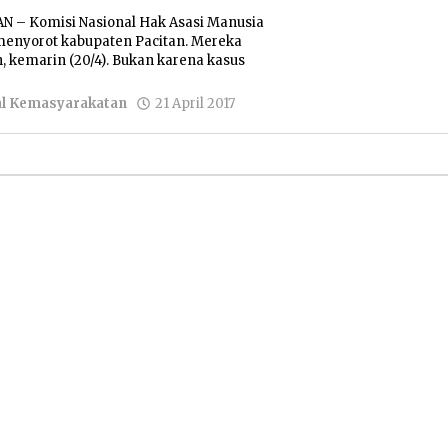
AN – Komisi Nasional Hak Asasi Manusia
enyorot kabupaten Pacitan. Mereka
 kemarin (20/4). Bukan karena kasus
oleh
al Kemasyarakatan
21 April 2017
Pacitanku