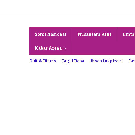
Lewati
ke
konten
Sorot Nasional
Nusantara Kini
Linta
Kabar Arena
Duit & Bisnis
Jagat Rasa
Kisah Inspiratif
Le