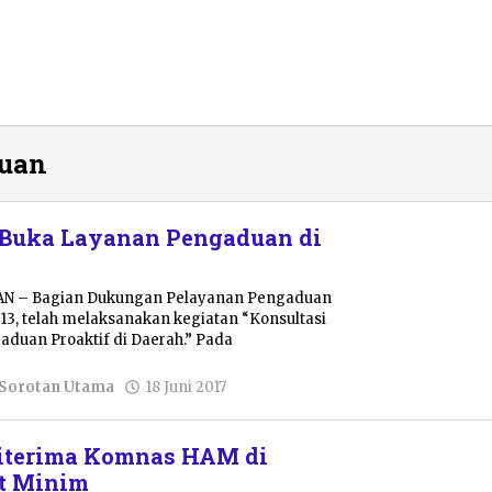
uan
uka Layanan Pengaduan di
TAN – Bagian Dukungan Pelayanan Pengaduan
3, telah melaksanakan kegiatan “Konsultasi
duan Proaktif di Daerah.” Pada
oleh
Sorotan Utama
18 Juni 2017
Pacitanku
iterima Komnas HAM di
at Minim