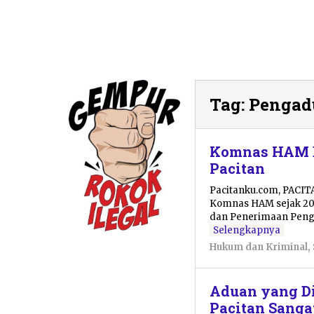
Tag:
Pengad
Komnas HAM B
Pacitan
Pacitanku.com, PACI
Komnas HAM sejak 201
dan Penerimaan Penga
Selengkapnya
Hukum dan Kriminal
,
Aduan yang D
Pacitan Sang