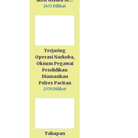
Ikon Wisata Se…
2473 Dilihat
Terjaring
Operasi Narkoba,
Oknum Pegawai
Pendidikan
Diamankan
Polres Pacitan
2370 Dilihat
Tahapan