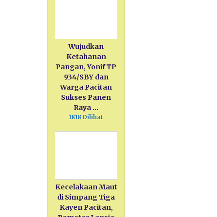
Wujudkan
Ketahanan
Pangan, Yonif TP
934/SBY dan
Warga Pacitan
Sukses Panen
Raya …
1818 Dilihat
Kecelakaan Maut
di Simpang Tiga
Kayen Pacitan,