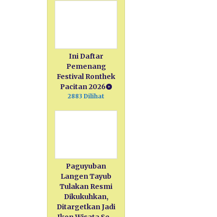
Ini Daftar
Pemenang
Festival Ronthek
Pacitan 2026
2883 Dilihat
Paguyuban
Langen Tayub
Tulakan Resmi
Dikukuhkan,
Ditargetkan Jadi