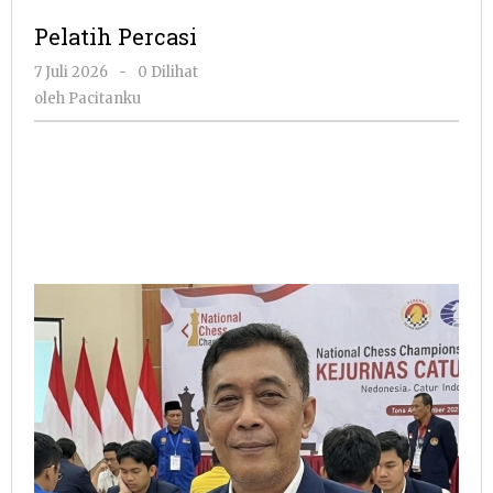
Pelatih Percasi
oleh
7 Juli 2026
-
0 Dilihat
Pacitanku
oleh
Pacitanku