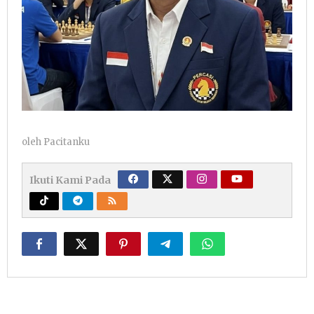
oleh
Pacitanku
Ikuti Kami Pada