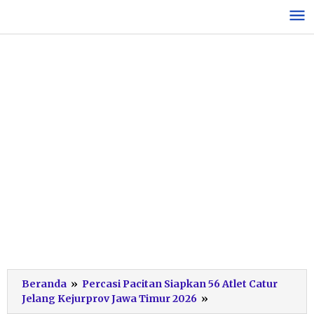
Lewati
ke
konten
Beranda
»
Percasi Pacitan Siapkan 56 Atlet Catur
Pelatih
Jelang Kejurprov Jawa Timur 2026
»
Percasi