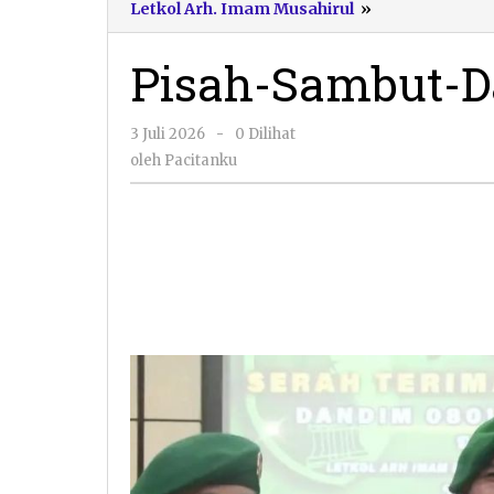
Pisah-
Letkol Arh. Imam Musahirul
»
Sambut-
Dandim-
Pisah-Sambut-D
0801-
Pacitan
oleh
3 Juli 2026
-
0 Dilihat
Pacitanku
oleh
Pacitanku