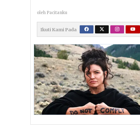
oleh
Pacitanku
Ikuti Kami Pada