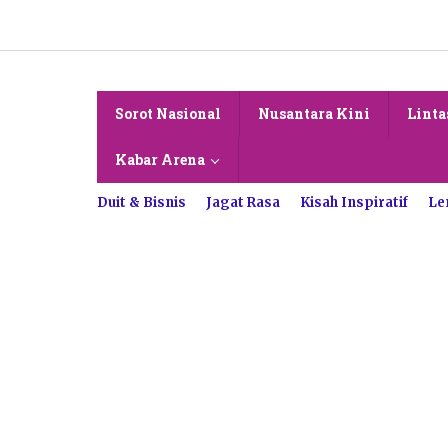
Lewati
ke
konten
Sorot Nasional
Nusantara Kini
Linta
Kabar Arena
Duit & Bisnis
Jagat Rasa
Kisah Inspiratif
Le