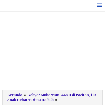
Lewati
ke
konten
Beranda
»
Gebyar Muharram 1448 H di Pacitan, 110
Gebyar
Anak Hebat Terima Hadiah
»
Muharram