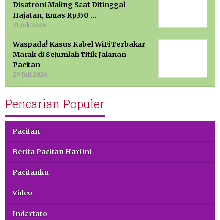
Disatroni Maling Saat Ditinggal
Hajatan, Emas Rp350 …
31 Juli 2026
Waspada! Kasus Kabel WiFi Terbakar
Marak di Sejumlah Titik Jalanan
Pacitan
29 Juli 2026
Pencarian Populer
Pacitan
Berita Pacitan Hari ini
Pacitanku
Video
Indartato