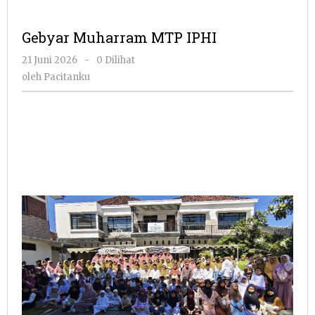
Gebyar Muharram MTP IPHI
oleh
21 Juni 2026
-
0 Dilihat
Pacitanku
oleh
Pacitanku