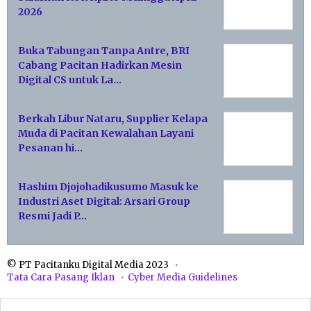
2026
Buka Tabungan Tanpa Antre, BRI
Cabang Pacitan Hadirkan Mesin
Digital CS untuk La…
Berkah Libur Nataru, Supplier Kelapa
Muda di Pacitan Kewalahan Layani
Pesanan hi…
Hashim Djojohadikusumo Masuk ke
Industri Aset Digital: Arsari Group
Resmi Jadi P…
© PT Pacitanku Digital Media 2023
Tata Cara Pasang Iklan
Cyber Media Guidelines