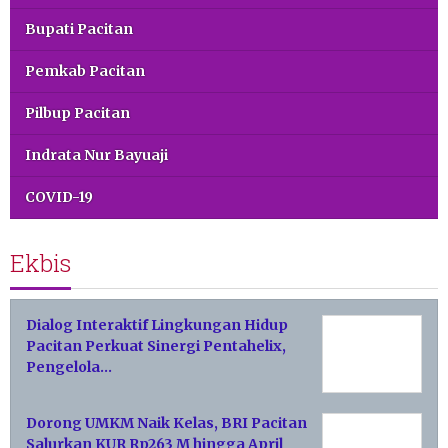
Bupati Pacitan
Pemkab Pacitan
Pilbup Pacitan
Indrata Nur Bayuaji
COVID-19
Ekbis
Dialog Interaktif Lingkungan Hidup
Pacitan Perkuat Sinergi Pentahelix,
Pengelola…
Dorong UMKM Naik Kelas, BRI Pacitan
Salurkan KUR Rp263 M hingga April