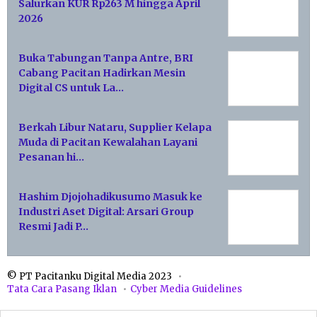
Salurkan KUR Rp263 M hingga April
2026
Buka Tabungan Tanpa Antre, BRI
Cabang Pacitan Hadirkan Mesin
Digital CS untuk La…
Berkah Libur Nataru, Supplier Kelapa
Muda di Pacitan Kewalahan Layani
Pesanan hi…
Hashim Djojohadikusumo Masuk ke
Industri Aset Digital: Arsari Group
Resmi Jadi P…
© PT Pacitanku Digital Media 2023
Tata Cara Pasang Iklan
Cyber Media Guidelines