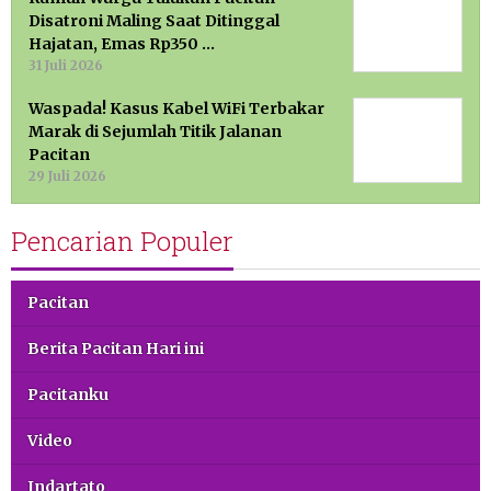
Disatroni Maling Saat Ditinggal
Hajatan, Emas Rp350 …
31 Juli 2026
Waspada! Kasus Kabel WiFi Terbakar
Marak di Sejumlah Titik Jalanan
Pacitan
29 Juli 2026
Pencarian Populer
Pacitan
Berita Pacitan Hari ini
Pacitanku
Video
Indartato