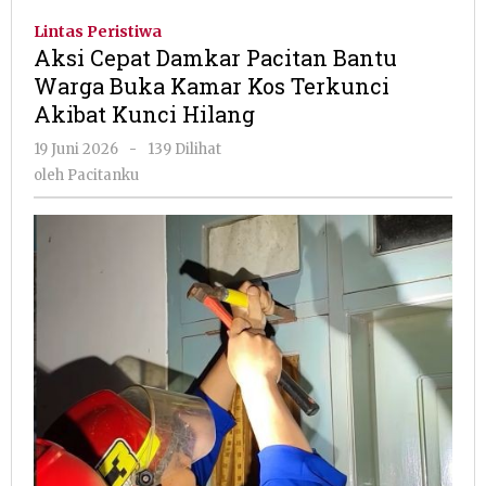
Damkar
Lintas Peristiwa
Pacitan
Aksi Cepat Damkar Pacitan Bantu
Bantu
Warga Buka Kamar Kos Terkunci
Warga
Akibat Kunci Hilang
Buka
Kamar
oleh
19 Juni 2026
-
139 Dilihat
Kos
Pacitanku
oleh
Pacitanku
Terkunci
Akibat
Kunci
Hilang