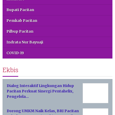
Bupati Pacitan
Pemkab Pacitan
Pilbup Pacitan
Indrata Nur Bayuaji
COVID-19
Ekbis
Dialog Interaktif Lingkungan Hidup
Pacitan Perkuat Sinergi Pentahelix,
Pengelola…
Dorong UMKM Naik Kelas, BRI Pacitan