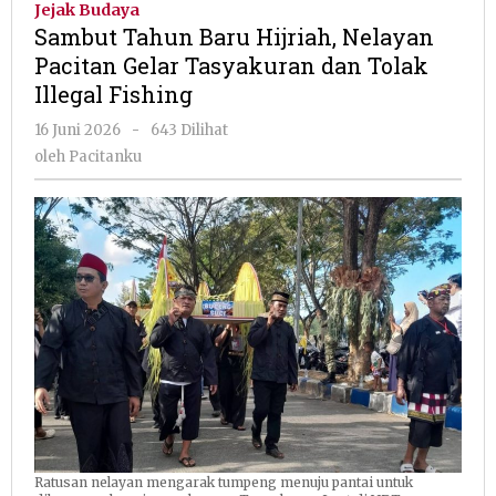
Jejak Budaya
Hijriah,
Sambut Tahun Baru Hijriah, Nelayan
Nelayan
Pacitan Gelar Tasyakuran dan Tolak
Pacitan
Illegal Fishing
Gelar
Tasyakuran
oleh
16 Juni 2026
-
643 Dilihat
dan
Pacitanku
oleh
Pacitanku
Tolak
Illegal
Fishing
Ratusan nelayan mengarak tumpeng menuju pantai untuk