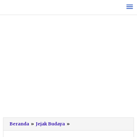
Lewati
ke
konten
Sambut
Beranda
»
Jejak Budaya
»
Tahun
Baru