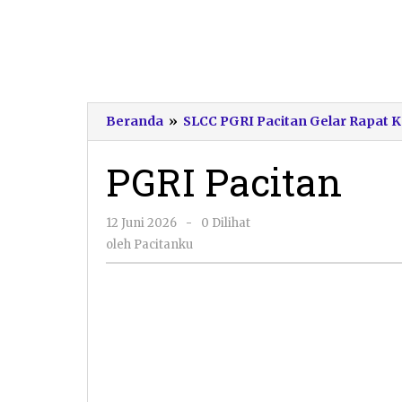
Beranda
»
SLCC PGRI Pacitan Gelar Rapat K
PGRI Pacitan
oleh
12 Juni 2026
-
0 Dilihat
Pacitanku
oleh
Pacitanku