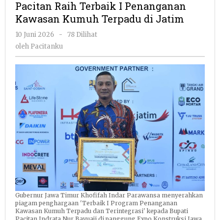
Pacitan Raih Terbaik I Penanganan
I
Kawasan Kumuh Terpadu di Jatim
Penanganan
Kawasan
oleh
10 Juni 2026
-
78 Dilihat
Kumuh
Pacitanku
oleh
Pacitanku
Terpadu
di
Jatim
Gubernur Jawa Timur Khofifah Indar Parawansa menyerahkan
piagam penghargaan 'Terbaik I Program Penanganan
Kawasan Kumuh Terpadu dan Terintegrasi' kepada Bupati
Pacitan Indrata Nur Bayuaji di panggung Expo Konstruksi Jawa