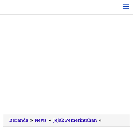
Lewati
ke
konten
Pacitan
Beranda
»
News
»
Jejak Pemerintahan
»
Raih
Terbaik