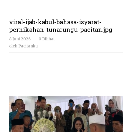
viral-ijab-kabul-bahasa-isyarat-
pernikahan-tunarungu-pacitan.jpg
oleh
8 Juni 2026
-
0 Dilihat
Pacitanku
oleh
Pacitanku