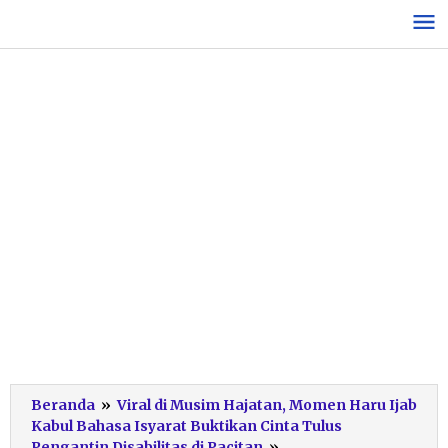
Lewati
ke
konten
Beranda
»
Viral di Musim Hajatan, Momen Haru Ijab
Kabul Bahasa Isyarat Buktikan Cinta Tulus
viral-
Pengantin Disabilitas di Pacitan
»