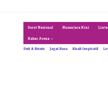
Lewati
ke
konten
Sorot Nasional
Nusantara Kini
Linta
Kabar Arena
Duit & Bisnis
Jagat Rasa
Kisah Inspiratif
Le