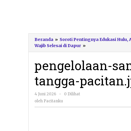
Beranda
»
Soroti Pentingnya Edukasi Hulu,
pengelolaan-
Wajib Selesai di Dapur
»
sampah-
organik-
pengelolaan-sa
rumah-
tangga-
tangga-pacitan.
pacitan.jpg
oleh
4 Juni 2026
-
0 Dilihat
Pacitanku
oleh
Pacitanku