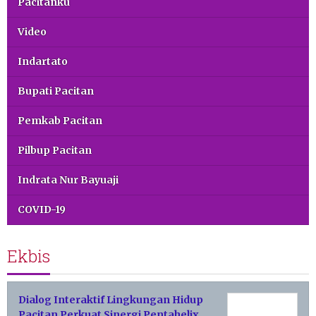
Pacitanku
Video
Indartato
Bupati Pacitan
Pemkab Pacitan
Pilbup Pacitan
Indrata Nur Bayuaji
COVID-19
Ekbis
Dialog Interaktif Lingkungan Hidup
Pacitan Perkuat Sinergi Pentahelix,