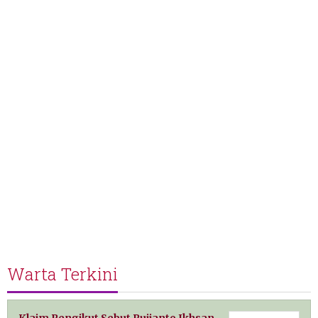
Warta Terkini
Klaim Pengikut Sebut Pujianto Ikhsan