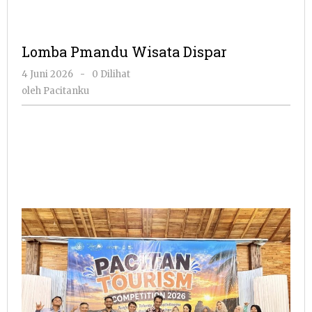
Lomba Pmandu Wisata Dispar
oleh
4 Juni 2026
-
0 Dilihat
Pacitanku
oleh
Pacitanku