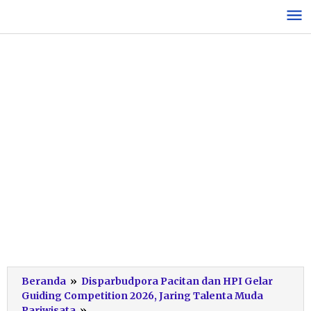
Lewati
ke
konten
Beranda
»
Disparbudpora Pacitan dan HPI Gelar
Guiding Competition 2026, Jaring Talenta Muda
Lomba
Pariwisata
»