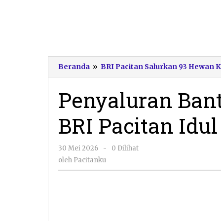
Beranda
»
BRI Pacitan Salurkan 93 Hewan 
Penyaluran Ban
BRI Pacitan Idu
oleh
30 Mei 2026
-
0 Dilihat
Pacitanku
oleh
Pacitanku