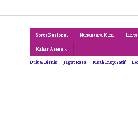
Lewati
ke
konten
Sorot Nasional
Nusantara Kini
Linta
Kabar Arena
Duit & Bisnis
Jagat Rasa
Kisah Inspiratif
Le