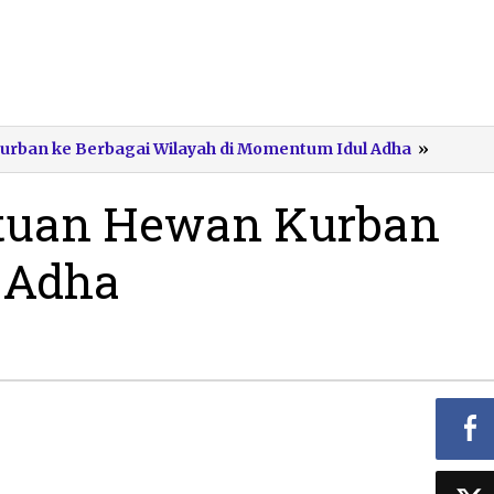
Penyal
Kurban ke Berbagai Wilayah di Momentum Idul Adha
»
Bantua
Hewan
tuan Hewan Kurban
Kurban
BRI
l Adha
Pacitan
Idul
Adha