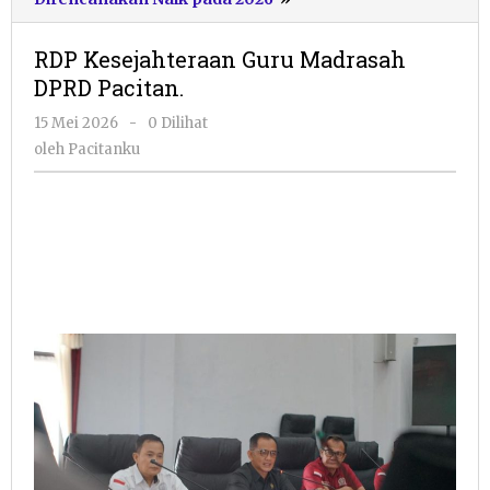
Kesejahteraan
Guru
RDP Kesejahteraan Guru Madrasah
Madrasah
DPRD Pacitan.
DPRD
Pacitan.
oleh
15 Mei 2026
-
0 Dilihat
Pacitanku
oleh
Pacitanku