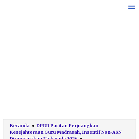
Lewati
ke
konten
Beranda
»
DPRD Pacitan Perjuangkan
Kesejahteraan Guru Madrasah, Insentif Non-ASN
RDP
Direncanakan Naik pada 2026
»