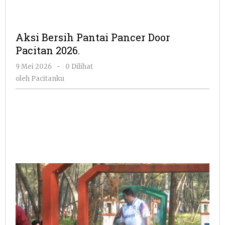
Aksi Bersih Pantai Pancer Door
Pacitan 2026.
oleh
9 Mei 2026
-
0 Dilihat
Pacitanku
oleh
Pacitanku