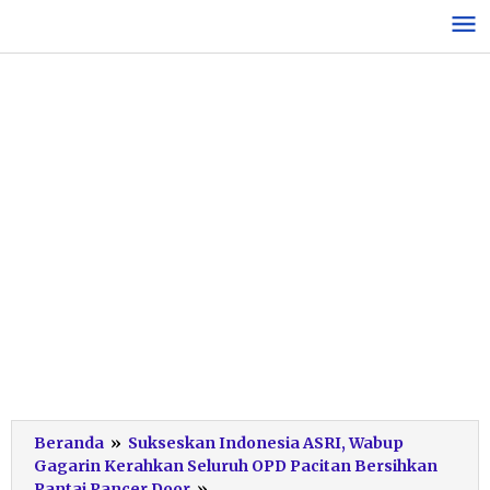
Lewati
ke
konten
Beranda
»
Sukseskan Indonesia ASRI, Wabup
Gagarin Kerahkan Seluruh OPD Pacitan Bersihkan
Aksi
Pantai Pancer Door
»