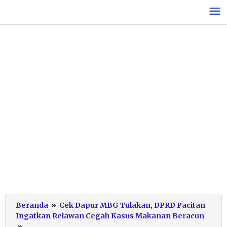
Lewati
ke
konten
Beranda
»
Cek Dapur MBG Tulakan, DPRD Pacitan
Ingatkan Relawan Cegah Kasus Makanan Beracun
Kunjungan-
»