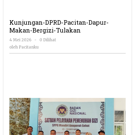
Kunjungan-DPRD-Pacitan-Dapur-
Makan-Bergizi-Tulakan
oleh
4 Mei 2026
-
0 Dilihat
Pacitanku
oleh
Pacitanku