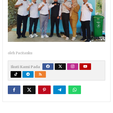
oleh
Pacitanku
Ikuti Kami Pada