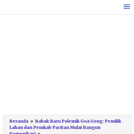
Lewati
ke
konten
Beranda
»
Babak Baru Polemik Goa Gong: Pemilik
Lahan dan Pemkab Pacitan Mulai Bangun
Ketua
Komunikasi
»