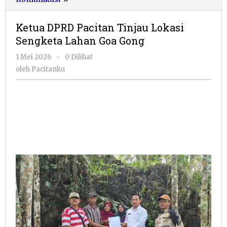
DPRD
Pacitan
Ketua DPRD Pacitan Tinjau Lokasi
Tinjau
Sengketa Lahan Goa Gong
Lokasi
Sengketa
oleh
1 Mei 2026
-
0 Dilihat
Lahan
Pacitanku
oleh
Pacitanku
Goa
Gong