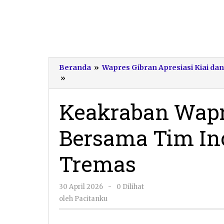
Beranda
»
Wapres Gibran Apresiasi Kiai dan
Keakraban
»
Wapres
Gibran
Keakraban Wapre
Berfoto
Bersama
Bersama Tim In
Tim
Inovasi
ARKAI
Tremas
Pondok
Tremas
oleh
30 April 2026
-
0 Dilihat
Pacitanku
oleh
Pacitanku