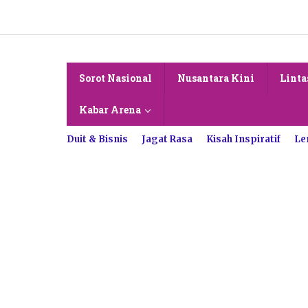
Lewati
ke
konten
Sorot Nasional
Nusantara Kini
Linta
Kabar Arena
Duit & Bisnis
Jagat Rasa
Kisah Inspiratif
Le