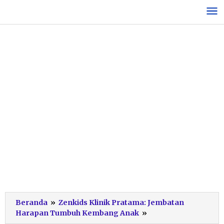
Lewati
ke
konten
Beranda
»
Zenkids Klinik Pratama: Jembatan
Sinergi
Harapan Tumbuh Kembang Anak
»
Zenkids