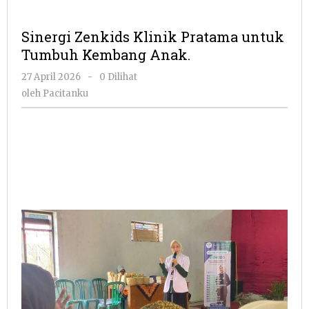
Sinergi Zenkids Klinik Pratama untuk
Tumbuh Kembang Anak.
oleh
27 April 2026
-
0 Dilihat
Pacitanku
oleh
Pacitanku