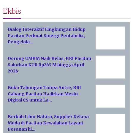
Ekbis
Dialog Interaktif Lingkungan Hidup
Pacitan Perkuat Sinergi Pentahelix,
Pengelola…
Dorong UMKM Naik Kelas, BRI Pacitan
Salurkan KUR Rp263 M hingga April
2026
Buka Tabungan Tanpa Antre, BRI
Cabang Pacitan Hadirkan Mesin
Digital CS untuk La…
Berkah Libur Nataru, Supplier Kelapa
Muda di Pacitan Kewalahan Layani
Pesanan hi…