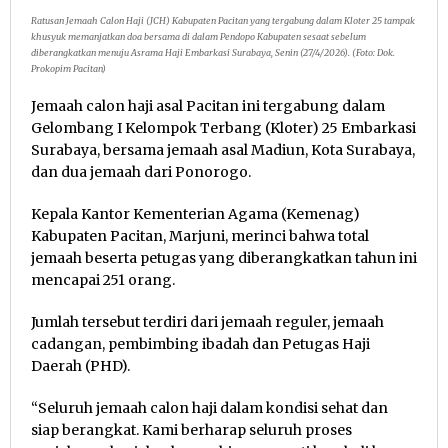
Ratusan Jemaah Calon Haji (JCH) Kabupaten Pacitan yang tergabung dalam Kloter 25 tampak
khusyuk memanjatkan doa bersama di dalam Pendopo Kabupaten sesaat sebelum
diberangkatkan menuju Asrama Haji Embarkasi Surabaya, Senin (27/4/2026). (Foto: Dok.
Prokopim Pacitan)
Jemaah calon haji asal Pacitan ini tergabung dalam
Gelombang I Kelompok Terbang (Kloter) 25 Embarkasi
Surabaya, bersama jemaah asal Madiun, Kota Surabaya,
dan dua jemaah dari Ponorogo.
Kepala Kantor Kementerian Agama (Kemenag)
Kabupaten Pacitan, Marjuni, merinci bahwa total
jemaah beserta petugas yang diberangkatkan tahun ini
mencapai 251 orang.
Jumlah tersebut terdiri dari jemaah reguler, jemaah
cadangan, pembimbing ibadah dan Petugas Haji
Daerah (PHD).
“Seluruh jemaah calon haji dalam kondisi sehat dan
siap berangkat. Kami berharap seluruh proses