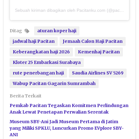
Sebuah kiriman dibagikan oleh Pacitanku.com (@pacitanku)
Ditag
aturan koper haji
jadwal haji Pacitan
Jemaah Calon Haji Pacitan
Keberangkatan haji 2026
Kemenhaj Pacitan
Kloter 25 Embarkasi Surabaya
rute penerbangan haji
Saudia Airlines SV 5269
Wabup Pacitan Gagarin Sumrambah
Berita Terkait
Pemkab Pacitan Tegaskan Komitmen Perlindungan
Anak Lewat Penetapan Perwalian Serentak
Museum SBY-Ani Jadi Museum Pertama di Jatim
yang Miliki SPKLU, Luncurkan Promo EVplore SBY-
ANI