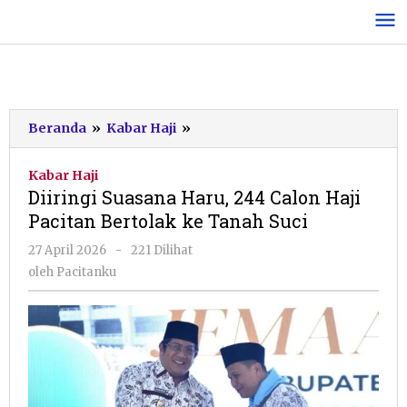
Lewati
ke
konten
Diiringi
Beranda
»
Kabar Haji
»
Suasana
Haru,
Kabar Haji
244
Diiringi Suasana Haru, 244 Calon Haji
Calon
Pacitan Bertolak ke Tanah Suci
Haji
Pacitan
oleh
27 April 2026
-
221 Dilihat
Bertolak
Pacitanku
oleh
Pacitanku
ke
Tanah
Suci