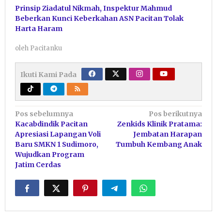
Prinsip Ziadatul Nikmah, Inspektur Mahmud
Beberkan Kunci Keberkahan ASN Pacitan Tolak
Harta Haram
oleh
Pacitanku
Ikuti Kami Pada
Navigasi
Pos sebelumnya
Pos berikutnya
Kacabdindik Pacitan
Zenkids Klinik Pratama:
pos
Apresiasi Lapangan Voli
Jembatan Harapan
Baru SMKN 1 Sudimoro,
Tumbuh Kembang Anak
Wujudkan Program
Jatim Cerdas