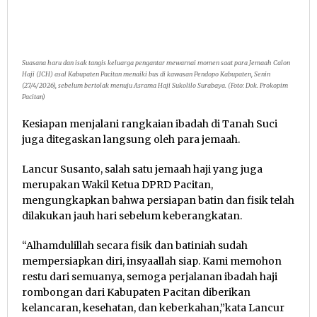
Suasana haru dan isak tangis keluarga pengantar mewarnai momen saat para Jemaah Calon
Haji (JCH) asal Kabupaten Pacitan menaiki bus di kawasan Pendopo Kabupaten, Senin
(27/4/2026), sebelum bertolak menuju Asrama Haji Sukolilo Surabaya. (Foto: Dok. Prokopim
Pacitan)
Kesiapan menjalani rangkaian ibadah di Tanah Suci
juga ditegaskan langsung oleh para jemaah.
Lancur Susanto, salah satu jemaah haji yang juga
merupakan Wakil Ketua DPRD Pacitan,
mengungkapkan bahwa persiapan batin dan fisik telah
dilakukan jauh hari sebelum keberangkatan.
“Alhamdulillah secara fisik dan batiniah sudah
mempersiapkan diri, insyaallah siap. Kami memohon
restu dari semuanya, semoga perjalanan ibadah haji
rombongan dari Kabupaten Pacitan diberikan
kelancaran, kesehatan, dan keberkahan,”kata Lancur