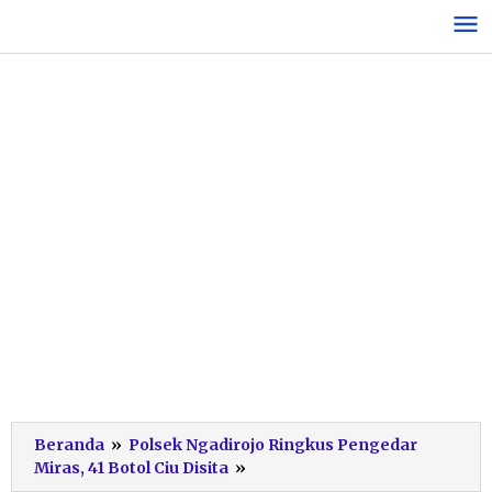
Lewati
ke
konten
Beranda
»
Polsek Ngadirojo Ringkus Pengedar
Penangkapan
Miras, 41 Botol Ciu Disita
»
Pengedar