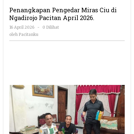
Miras
Penangkapan Pengedar Miras Ciu di
Ciu
Ngadirojo Pacitan April 2026.
di
Ngadirojo
oleh
16 April 2026
-
0 Dilihat
Pacitan
Pacitanku
oleh
Pacitanku
April
2026.