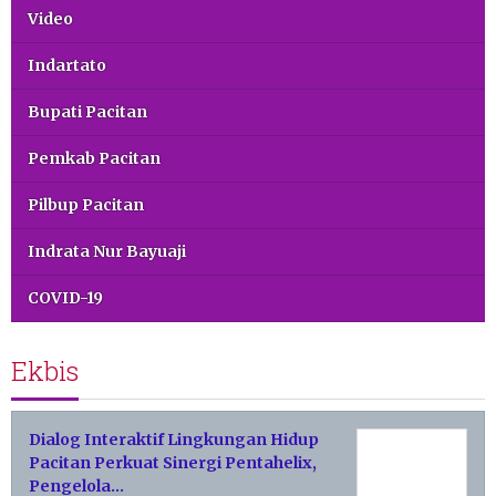
Video
Indartato
Bupati Pacitan
Pemkab Pacitan
Pilbup Pacitan
Indrata Nur Bayuaji
COVID-19
Ekbis
Dialog Interaktif Lingkungan Hidup
Pacitan Perkuat Sinergi Pentahelix,
Pengelola…