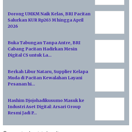
Dorong UMKM Naik Kelas, BRI Pacitan
Salurkan KUR Rp263 M hingga April
2026
Buka Tabungan Tanpa Antre, BRI
Cabang Pacitan Hadirkan Mesin
Digital CS untuk La…
Berkah Libur Nataru, Supplier Kelapa
Muda di Pacitan Kewalahan Layani
Pesanan hi…
Hashim Djojohadikusumo Masuk ke
Industri Aset Digital: Arsari Group
Resmi Jadi P…