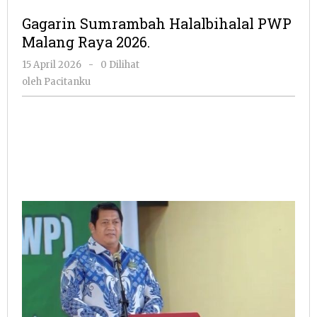
Halalbihalal
Gagarin Sumrambah Halalbihalal PWP
PWP
Malang Raya 2026.
Malang
Raya
oleh
15 April 2026
-
0 Dilihat
2026.
Pacitanku
oleh
Pacitanku