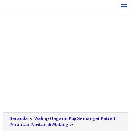
Lewati
ke
konten
Beranda
»
Wabup Gagarin Puji Semangat Patriot
Gagarin
Perantau Pacitan di Malang
»
Sumrambah