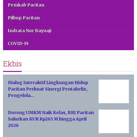
Pemkab Pacitan
Pilbup Pacitan
Indrata Nur Bayuaji
COVID-19
Ekbis
Dialog Interaktif Lingkungan Hidup
Pacitan Perkuat Sinergi Pentahelix,
Pengelola…
Dorong UMKM Naik Kelas, BRI Pacitan
Salurkan KUR Rp263 M hingga April
2026