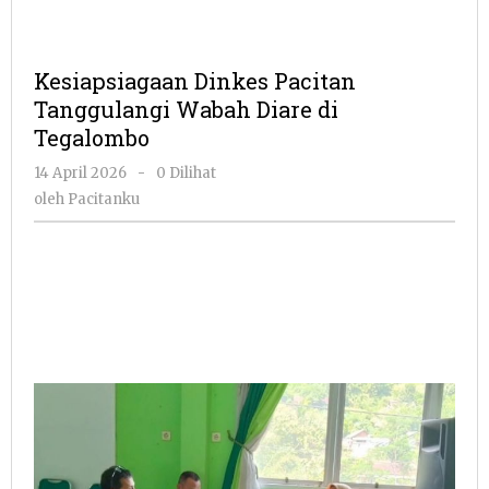
Kesiapsiagaan Dinkes Pacitan
Tanggulangi Wabah Diare di
Tegalombo
oleh
14 April 2026
-
0 Dilihat
Pacitanku
oleh
Pacitanku