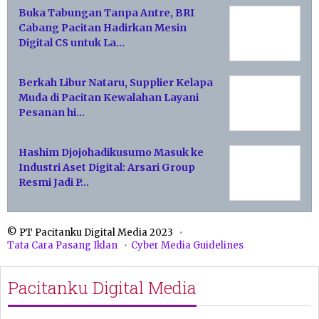
Buka Tabungan Tanpa Antre, BRI
Cabang Pacitan Hadirkan Mesin
Digital CS untuk La…
Berkah Libur Nataru, Supplier Kelapa
Muda di Pacitan Kewalahan Layani
Pesanan hi…
Hashim Djojohadikusumo Masuk ke
Industri Aset Digital: Arsari Group
Resmi Jadi P…
© PT Pacitanku Digital Media 2023
Tata Cara Pasang Iklan
Cyber Media Guidelines
Pacitanku Digital Media