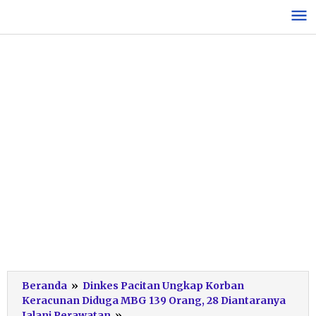
Lewati
ke
konten
Beranda
»
Dinkes Pacitan Ungkap Korban
Keracunan Diduga MBG 139 Orang, 28 Diantaranya
Kesiapsiagaan
Jalani Perawatan
»