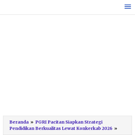
Lewati
ke
konten
Beranda
»
PGRI Pacitan Siapkan Strategi
Pelanti
Pendidikan Berkualitas Lewat Konkerkab 2026
»
PKO-