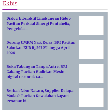
Ekbis
Dialog Interaktif Lingkungan Hidup
Pacitan Perkuat Sinergi Pentahelix,
Pengelola…
Dorong UMKM Naik Kelas, BRI Pacitan
Salurkan KUR Rp263 M hingga April
2026
Buka Tabungan Tanpa Antre, BRI
Cabang Pacitan Hadirkan Mesin
Digital CS untuk La…
Berkah Libur Nataru, Supplier Kelapa
Muda di Pacitan Kewalahan Layani
Pesanan hi…