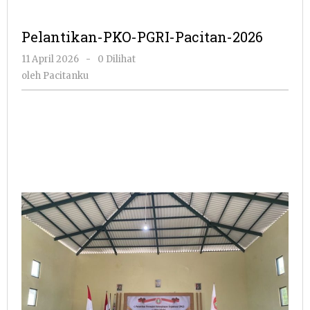
Pelantikan-PKO-PGRI-Pacitan-2026
oleh
11 April 2026
-
0 Dilihat
Pacitanku
oleh
Pacitanku