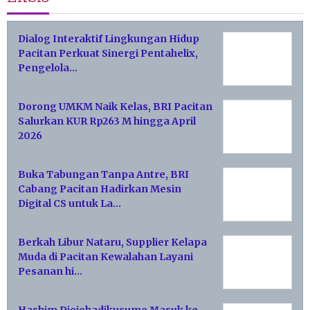
Dialog Interaktif Lingkungan Hidup
Pacitan Perkuat Sinergi Pentahelix,
Pengelola…
Dorong UMKM Naik Kelas, BRI Pacitan
Salurkan KUR Rp263 M hingga April
2026
Buka Tabungan Tanpa Antre, BRI
Cabang Pacitan Hadirkan Mesin
Digital CS untuk La…
Berkah Libur Nataru, Supplier Kelapa
Muda di Pacitan Kewalahan Layani
Pesanan hi…