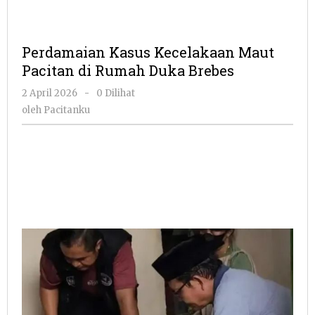
Perdamaian Kasus Kecelakaan Maut
Pacitan di Rumah Duka Brebes
oleh
2 April 2026
-
0 Dilihat
Pacitanku
oleh
Pacitanku