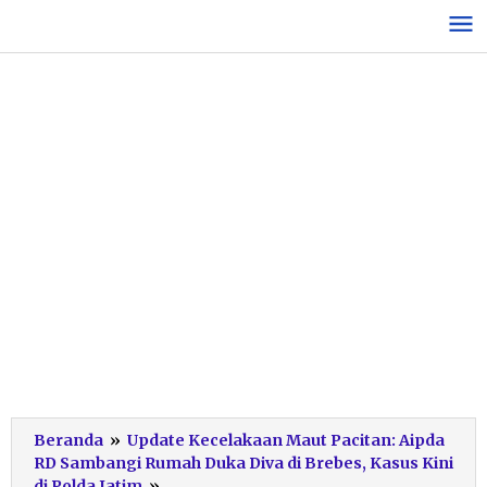
Lewati
ke
konten
Beranda
»
Update Kecelakaan Maut Pacitan: Aipda
RD Sambangi Rumah Duka Diva di Brebes, Kasus Kini
Perdamaian
di Polda Jatim
»