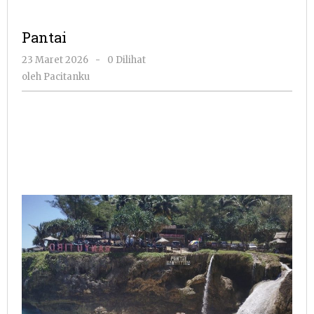
Pantai
oleh
23 Maret 2026
-
0 Dilihat
Pacitanku
oleh
Pacitanku