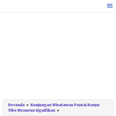
Lewati
ke
konten
Beranda
»
Kunjungan Wisatawan Pantai Banyu
Pantai
Tibo Menurun Signifikan
»