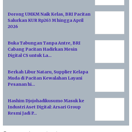
Dorong UMKM Naik Kelas, BRI Pacitan
Salurkan KUR Rp263 M hingga April
2026
Buka Tabungan Tanpa Antre, BRI
Cabang Pacitan Hadirkan Mesin
Digital CS untuk La…
Berkah Libur Nataru, Supplier Kelapa
Muda di Pacitan Kewalahan Layani
Pesanan hi…
Hashim Djojohadikusumo Masuk ke
Industri Aset Digital: Arsari Group
Resmi Jadi P…