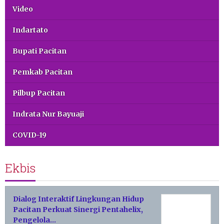
Video
Indartato
Bupati Pacitan
Pemkab Pacitan
Pilbup Pacitan
Indrata Nur Bayuaji
COVID-19
Ekbis
Dialog Interaktif Lingkungan Hidup
Pacitan Perkuat Sinergi Pentahelix,
Pengelola…