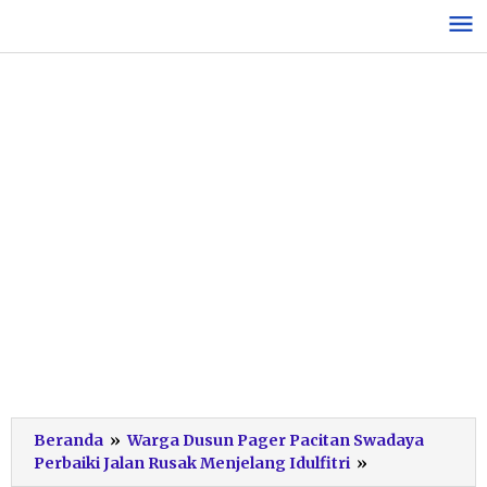
Lewati
ke
konten
Beranda
»
Warga Dusun Pager Pacitan Swadaya
Gotong
Perbaiki Jalan Rusak Menjelang Idulfitri
»
Royong