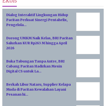
Ekbis
Dialog Interaktif Lingkungan Hidup
Pacitan Perkuat Sinergi Pentahelix,
Pengelola…
Dorong UMKM Naik Kelas, BRI Pacitan
Salurkan KUR Rp263 M hingga April
2026
Buka Tabungan Tanpa Antre, BRI
Cabang Pacitan Hadirkan Mesin
Digital CS untuk La…
Berkah Libur Nataru, Supplier Kelapa
Muda di Pacitan Kewalahan Layani
Pesanan hi…