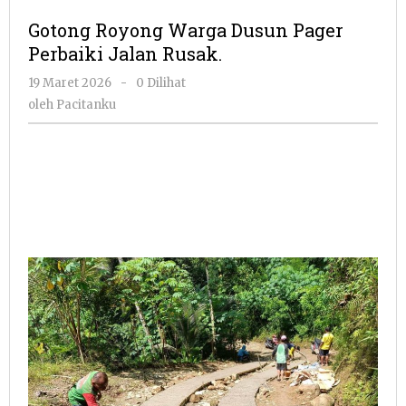
Warga
Gotong Royong Warga Dusun Pager
Dusun
Perbaiki Jalan Rusak.
Pager
Perbaiki
oleh
19 Maret 2026
-
0 Dilihat
Jalan
Pacitanku
oleh
Pacitanku
Rusak.