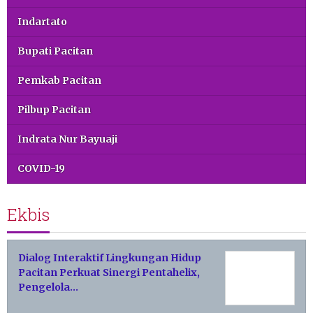
Indartato
Bupati Pacitan
Pemkab Pacitan
Pilbup Pacitan
Indrata Nur Bayuaji
COVID-19
Ekbis
Dialog Interaktif Lingkungan Hidup
Pacitan Perkuat Sinergi Pentahelix,
Pengelola…