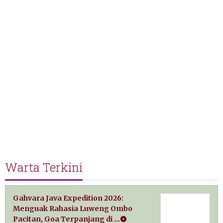
Warta Terkini
Gahvara Java Expedition 2026:
Menguak Rahasia Luweng Ombo
Pacitan, Goa Terpanjang di …