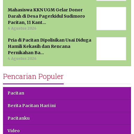
Mahasiswa KKN UGM Gelar Donor
Darah di Desa Pagerkidul Sudimoro
Pacitan, 11 Kant…
6 Agustus 2026
Pria di Pacitan Dipolisikan Usai Diduga
Hamili Kekasih dan Rencana
Pernikahan Ba…
4 Agustus 2026
Pencarian Populer
Pacitan
Berita Pacitan Hari ini
Pacitanku
Video