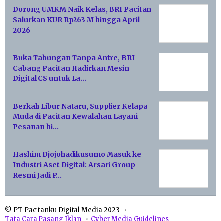
Dorong UMKM Naik Kelas, BRI Pacitan
Salurkan KUR Rp263 M hingga April
2026
Buka Tabungan Tanpa Antre, BRI
Cabang Pacitan Hadirkan Mesin
Digital CS untuk La…
Berkah Libur Nataru, Supplier Kelapa
Muda di Pacitan Kewalahan Layani
Pesanan hi…
Hashim Djojohadikusumo Masuk ke
Industri Aset Digital: Arsari Group
Resmi Jadi P…
© PT Pacitanku Digital Media 2023
Tata Cara Pasang Iklan
Cyber Media Guidelines