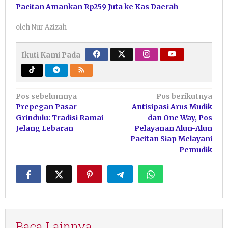
Pacitan Amankan Rp259 Juta ke Kas Daerah
oleh
Nur Azizah
Ikuti Kami Pada
Navigasi
Pos sebelumnya
Pos berikutnya
Prepegan Pasar
Antisipasi Arus Mudik
pos
Grindulu: Tradisi Ramai
dan One Way, Pos
Jelang Lebaran
Pelayanan Alun-Alun
Pacitan Siap Melayani
Pemudik
Baca Lainnya