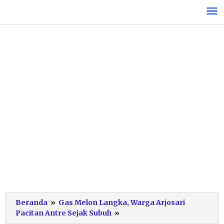
Lewati
ke
konten
Beranda
»
Gas Melon Langka, Warga Arjosari
Malik
Pacitan Antre Sejak Subuh
»
Diwawancarai