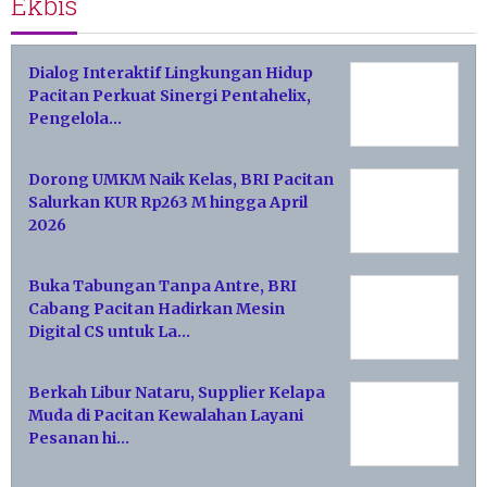
Ekbis
Dialog Interaktif Lingkungan Hidup
Pacitan Perkuat Sinergi Pentahelix,
Pengelola…
Dorong UMKM Naik Kelas, BRI Pacitan
Salurkan KUR Rp263 M hingga April
2026
Buka Tabungan Tanpa Antre, BRI
Cabang Pacitan Hadirkan Mesin
Digital CS untuk La…
Berkah Libur Nataru, Supplier Kelapa
Muda di Pacitan Kewalahan Layani
Pesanan hi…