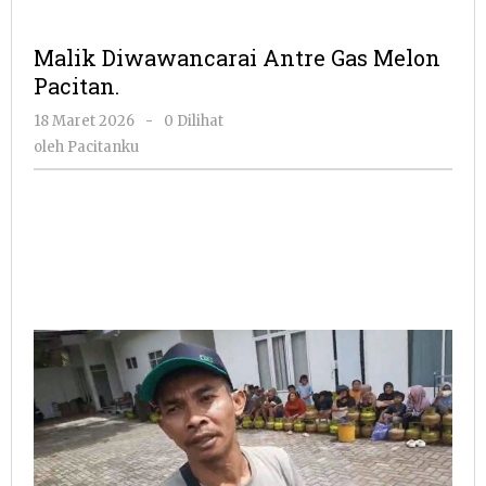
Malik Diwawancarai Antre Gas Melon
Pacitan.
oleh
18 Maret 2026
-
0 Dilihat
Pacitanku
oleh
Pacitanku